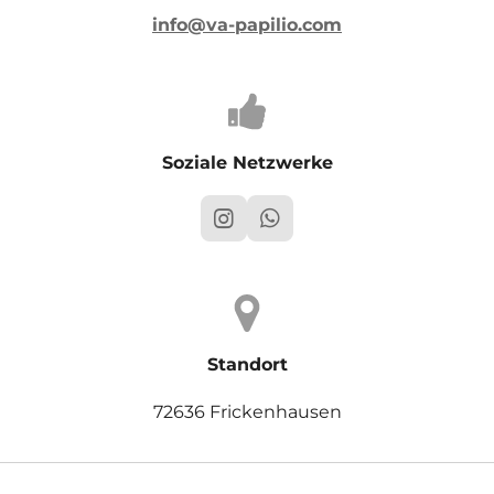
info@va-papilio.com
Soziale Netzwerke
I
W
n
h
s
a
t
t
a
s
g
A
r
p
Standort
a
p
m
72636 Frickenhausen